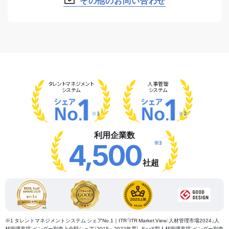
その他のお問い合わせ
タレント
マネジメント
人事管理
システム
システム
※1
※2
利用企業数
※3
4,500
社超
※1 タレントマネジメントシステム シェアNo.1｜ITR「ITR Market View：人材管理市場2024」人
材管理市場：ベンダー別売上金額シェア（2015～2022年度）、SaaS型人材管理市場：ベンダー別売