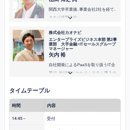
関西大学卒業後、事業会社2社を経て、
タナベ経営入社。
人事制度構築プロジェクトを多数主
株式会社カオナビ
導し、全社年間契約額No.1を2年連続
エンタープライズビジネス本部 第2事
で受賞。
業部 大手金融・ITセールスグループ
マネージャー
その後、富士ゼロックス関連会社にて
矢内 裕
人事企画に従事。2016年より現職。
自社開発によるPaaSを取り扱うIT企
業で、約15年にわたりシステム導入の
営業を担当。業務システムやWebアプ
タイムテーブル
リ開発のプロジェクトにPMとしても
携わる。
時間
内容
その後、人事部門で新卒・中途の採用
活動に従事。
受付
14:45～
2022年にカオナビへ入社し、現在は大