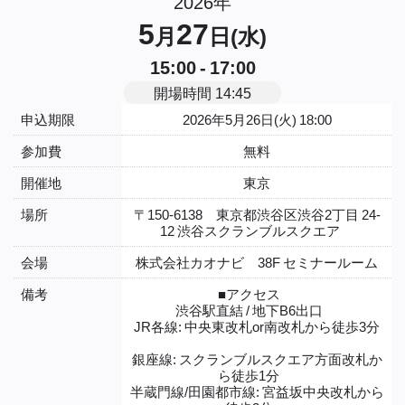
2026年
5
27
月
日(水)
15:00 - 17:00
開場時間 14:45
申込期限
2026年5月26日(火) 18:00
参加費
無料
開催地
東京
場所
〒150-6138 東京都渋谷区渋谷2丁目 24-
12 渋谷スクランブルスクエア
会場
株式会社カオナビ 38F セミナールーム
備考
■アクセス
渋谷駅直結 / 地下B6出口
JR各線: 中央東改札or南改札から徒歩3分
銀座線: スクランブルスクエア方面改札か
ら徒歩1分
半蔵門線/田園都市線: 宮益坂中央改札から