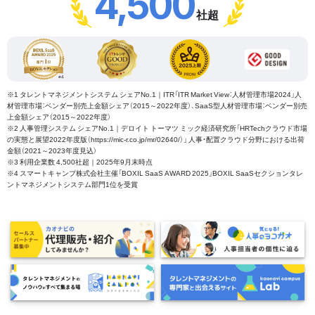
4,500
社超
※1 タレントマネジメントシステム シェアNo.1｜ITR「ITR Market View：人材管理市場2024」人
材管理市場：ベンダー別売上金額シェア（2015～2022年度）、SaaS型人材管理市場：ベンダー別売
上金額シェア（2015～2022年度）
※2 人事管理システム シェアNo.1｜デロイト トーマツ ミック経済研究所「HRTechクラウド市場
の実態と展望2022年度版（https://mic-r.co.jp/mr/02640/）」 人事・配置クラウド分野における出荷
金額（2021～2023年度見込）
※3 利用企業数 4,500社超｜2025年9月末時点
※4 スマートキャンプ株式会社主催「BOXIL SaaS AWARD 2025」BOXIL SaaSセクションタレ
ントマネジメントシステム部門1位を受賞