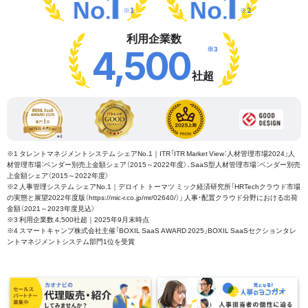
※1
※2
利用企業数
※3
4,500
社超
※1 タレントマネジメントシステム シェアNo.1｜ITR「ITR Market View：人材管理市場2024」人
材管理市場：ベンダー別売上金額シェア（2015～2022年度）、SaaS型人材管理市場：ベンダー別売
上金額シェア（2015～2022年度）
※2 人事管理システム シェアNo.1｜デロイト トーマツ ミック経済研究所「HRTechクラウド市場
の実態と展望2022年度版（https://mic-r.co.jp/mr/02640/）」 人事・配置クラウド分野における出荷
金額（2021～2023年度見込）
※3 利用企業数 4,500社超｜2025年9月末時点
※4 スマートキャンプ株式会社主催「BOXIL SaaS AWARD 2025」BOXIL SaaSセクションタレ
ントマネジメントシステム部門1位を受賞