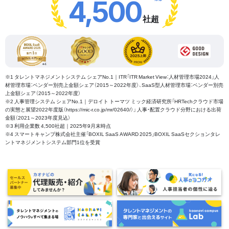
4,500
社超
※1 タレントマネジメントシステム シェアNo.1｜ITR「ITR Market View：人材管理市場2024」人
材管理市場：ベンダー別売上金額シェア（2015～2022年度）、SaaS型人材管理市場：ベンダー別売
上金額シェア（2015～2022年度）
※2 人事管理システム シェアNo.1｜デロイト トーマツ ミック経済研究所「HRTechクラウド市場
の実態と展望2022年度版（https://mic-r.co.jp/mr/02640/）」 人事・配置クラウド分野における出荷
金額（2021～2023年度見込）
※3 利用企業数 4,500社超｜2025年9月末時点
※4 スマートキャンプ株式会社主催「BOXIL SaaS AWARD 2025」BOXIL SaaSセクションタレ
ントマネジメントシステム部門1位を受賞