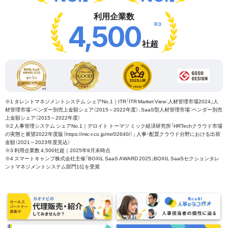
利用企業数
※3
4,500
社超
※1 タレントマネジメントシステム シェアNo.1｜ITR「ITR Market View：人材管理市場2024」人
材管理市場：ベンダー別売上金額シェア（2015～2022年度）、SaaS型人材管理市場：ベンダー別売
上金額シェア（2015～2022年度）
※2 人事管理システム シェアNo.1｜デロイト トーマツ ミック経済研究所「HRTechクラウド市場
の実態と展望2022年度版（https://mic-r.co.jp/mr/02640/）」 人事・配置クラウド分野における出荷
金額（2021～2023年度見込）
※3 利用企業数 4,500社超｜2025年9月末時点
※4 スマートキャンプ株式会社主催「BOXIL SaaS AWARD 2025」BOXIL SaaSセクションタレ
ントマネジメントシステム部門1位を受賞