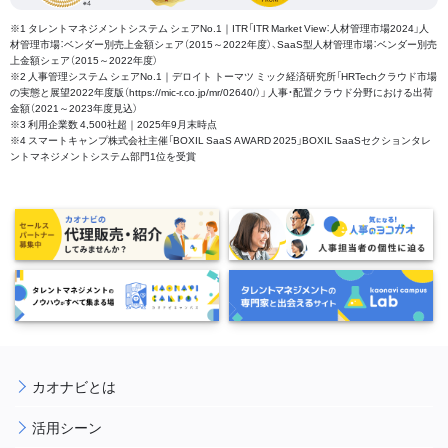
※1 タレントマネジメントシステム シェアNo.1｜ITR「ITR Market View：人材管理市場2024」人
材管理市場：ベンダー別売上金額シェア（2015～2022年度）、SaaS型人材管理市場：ベンダー別売
上金額シェア（2015～2022年度）
※2 人事管理システム シェアNo.1｜デロイト トーマツ ミック経済研究所「HRTechクラウド市場
の実態と展望2022年度版（https://mic-r.co.jp/mr/02640/）」 人事・配置クラウド分野における出荷
金額（2021～2023年度見込）
※3 利用企業数 4,500社超｜2025年9月末時点
※4 スマートキャンプ株式会社主催「BOXIL SaaS AWARD 2025」BOXIL SaaSセクションタレ
ントマネジメントシステム部門1位を受賞
カオナビとは
活用シーン