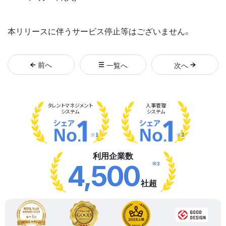
本リリースに伴うサービス停止等はございません。
前
へ
一覧へ
次
へ
タレント
マネジメント
人事管理
システム
システム
※1
※2
利用企業数
※3
4,500
社超