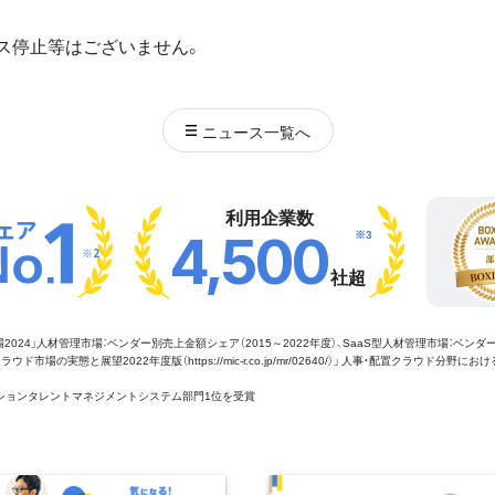
ス停止等はございません。
ニュース
一覧へ
利用企業数
※3
4,500
※2
社超
管理市場2024」人材管理市場：ベンダー別売上金額シェア（2015～2022年度）、SaaS型人材管理市場：ベンダ
場の実態と展望2022年度版（https://mic-r.co.jp/mr/02640/）」 人事・配置クラウド分野にお
aaSセクションタレントマネジメントシステム部門1位を受賞