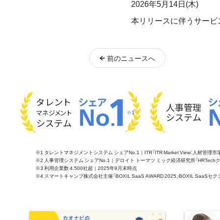
2026年5月14日(木)
本リリースに伴うサービ
前
のニュース
へ
タレント
人事管理
マネジメント
※1
システム
システム
※1 タレントマネジメントシステム シェアNo.1｜ITR「ITR Market View：人材
※2 人事管理システム シェアNo.1｜デロイト トーマツ ミック経済研究所「HRTechクラウド市
※3 利用企業数 4,500社超｜2025年9月末時点
※4 スマートキャンプ株式会社主催「BOXIL SaaS AWARD 2025」BOXIL S