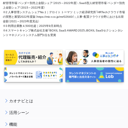
材管理市場：ベンダー別売上金額シェア（2015～2022年度）、SaaS型人材管理市場：ベンダー別売
上金額シェア（2015～2022年度）
※2 人事管理システム シェアNo.1｜デロイト トーマツ ミック経済研究所「HRTechクラウド市場
の実態と展望2022年度版（https://mic-r.co.jp/mr/02640/）」 人事・配置クラウド分野における出荷
金額（2021～2023年度見込）
※3 利用企業数 4,500社超｜2025年9月末時点
※4 スマートキャンプ株式会社主催「BOXIL SaaS AWARD 2025」BOXIL SaaSセクションタレ
ントマネジメントシステム部門1位を受賞
カオナビとは
活用シーン
機能