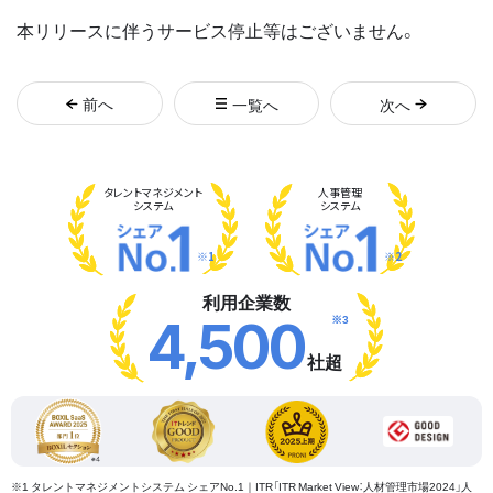
本リリースに伴うサービス停止等はございません。
前
へ
一覧へ
次
へ
タレント
マネジメント
人事管理
システム
システム
※1
※2
利用企業数
※3
4,500
社超
※1 タレントマネジメントシステム シェアNo.1｜ITR「ITR Market View：人材管理市場2024」人