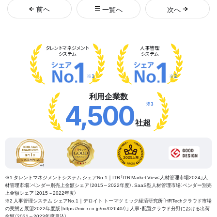
前
へ
一覧へ
次
へ
タレント
マネジメント
人事管理
システム
システム
※1
※2
利用企業数
※3
4,500
社超
※1 タレントマネジメントシステム シェアNo.1｜ITR「ITR Market View：人材管理市場2024」人
材管理市場：ベンダー別売上金額シェア（2015～2022年度）、SaaS型人材管理市場：ベンダー別売
上金額シェア（2015～2022年度）
※2 人事管理システム シェアNo.1｜デロイト トーマツ ミック経済研究所「HRTechクラウド市場
の実態と展望2022年度版（https://mic-r.co.jp/mr/02640/）」 人事・配置クラウド分野における出荷
金額（2021～2023年度見込）