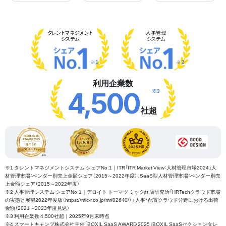
タレント
マネジメント
人事管理
システム
システム
※1
※2
利用企業数
※3
4,500
社超
※1 タレントマネジメントシステム シェアNo.1｜ITR「ITR Market View：人材管理市場2024」人
材管理市場：ベンダー別売上金額シェア（2015～2022年度）、SaaS型人材管理市場：ベンダー別売
上金額シェア（2015～2022年度）
※2 人事管理システム シェアNo.1｜デロイト トーマツ ミック経済研究所「HRTechクラウド市場
の実態と展望2022年度版（https://mic-r.co.jp/mr/02640/）」 人事・配置クラウド分野における出荷
金額（2021～2023年度見込）
※3 利用企業数 4,500社超｜2025年9月末時点
※4 スマートキャンプ株式会社主催「BOXIL SaaS AWARD 2025」BOXIL SaaSセクションタレ