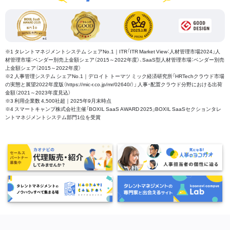
※1 タレントマネジメントシステム シェアNo.1｜ITR「ITR Market View：人材管理市場2024」人
材管理市場：ベンダー別売上金額シェア（2015～2022年度）、SaaS型人材管理市場：ベンダー別売
上金額シェア（2015～2022年度）
※2 人事管理システム シェアNo.1｜デロイト トーマツ ミック経済研究所「HRTechクラウド市場
の実態と展望2022年度版（https://mic-r.co.jp/mr/02640/）」 人事・配置クラウド分野における出荷
金額（2021～2023年度見込）
※3 利用企業数 4,500社超｜2025年9月末時点
※4 スマートキャンプ株式会社主催「BOXIL SaaS AWARD 2025」BOXIL SaaSセクションタレ
ントマネジメントシステム部門1位を受賞