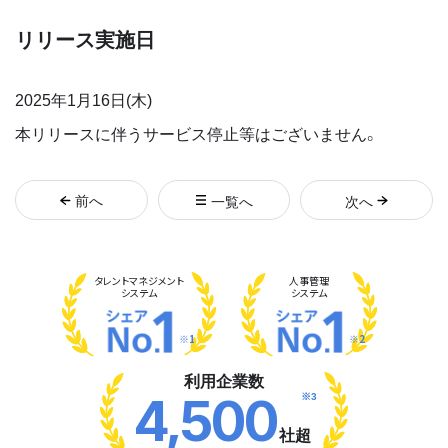
リリース実施日
2025年1月16日(木)
本リリースに伴うサービス停止等はございません。
前
へ
一覧へ
次
へ
タレント
マネジメント
人事管理
システム
システム
※1
※2
利用企業数
※3
4,500
社超