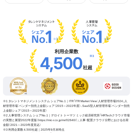
タレント
マネジメント
人事管理
システム
システム
※1
※2
利用企業数
※3
4,500
社超
※1 タレントマネジメントシステム シェアNo.1｜ITR「ITR Market View：人材管理市場2024」人
材管理市場：ベンダー別売上金額シェア（2015～2022年度）、SaaS型人材管理市場：ベンダー別売
上金額シェア（2015～2022年度）
※2 人事管理システム シェアNo.1｜デロイト トーマツ ミック経済研究所「HRTechクラウド市場
の実態と展望2022年度版（https://mic-r.co.jp/mr/02640/）」 人事・配置クラウド分野における出荷
金額（2021～2023年度見込）
※3 利用企業数 4,500社超｜2025年9月末時点