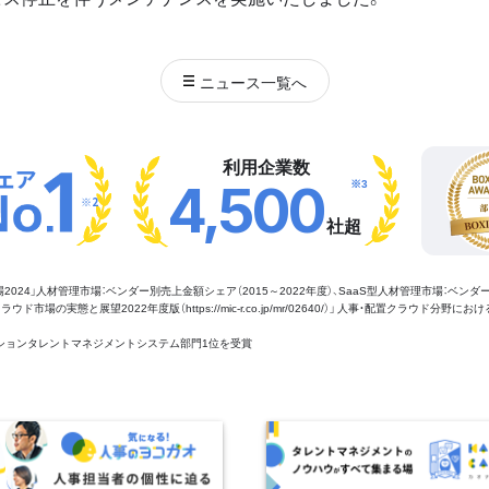
ニュース
一覧へ
利用企業数
※3
4,500
※2
社超
管理市場2024」人材管理市場：ベンダー別売上金額シェア（2015～2022年度）、SaaS型人材管理市場：ベンダ
場の実態と展望2022年度版（https://mic-r.co.jp/mr/02640/）」 人事・配置クラウド分野にお
aaSセクションタレントマネジメントシステム部門1位を受賞