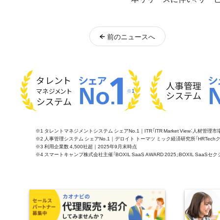
前
のニュース
へ
タレント
人事管理
マネジメント
※1
システム
システム
※1 タレントマネジメントシステム シェアNo.1｜ITR「ITR Market View：人材
※2 人事管理システム シェアNo.1｜デロイト トーマツ ミック経済研究所「HRTechクラウド市
※3 利用企業数 4,500社超｜2025年9月末時点
※4 スマートキャンプ株式会社主催「BOXIL SaaS AWARD 2025」BOXIL S