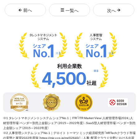
前
へ
一覧へ
次
へ
タレント
マネジメント
人事管理
システム
システム
※1
※2
利用企業数
※3
4,500
社超
※1 タレントマネジメントシステム シェアNo.1｜ITR「ITR Market View：人材管理市場2024」人
材管理市場：ベンダー別売上金額シェア（2015～2022年度）、SaaS型人材管理市場：ベンダー別売
上金額シェア（2015～2022年度）
※2 人事管理システム シェアNo.1｜デロイト トーマツ ミック経済研究所「HRTechクラウド市場
の実態と展望2022年度版（https://mic-r.co.jp/mr/02640/）」 人事・配置クラウド分野における出荷