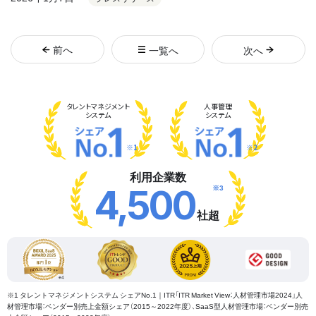
前
へ
一覧へ
次
へ
タレント
マネジメント
人事管理
システム
システム
※1
※2
利用企業数
※3
4,500
社超
※1 タレントマネジメントシステム シェアNo.1｜ITR「ITR Market View：人材管理市場2024」人
材管理市場：ベンダー別売上金額シェア（2015～2022年度）、SaaS型人材管理市場：ベンダー別売