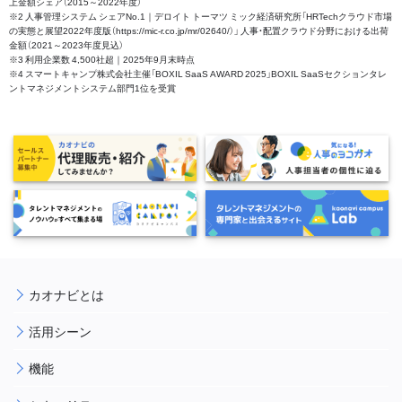
上金額シェア（2015～2022年度）
※2 人事管理システム シェアNo.1｜デロイト トーマツ ミック経済研究所「HRTechクラウド市場
の実態と展望2022年度版（https://mic-r.co.jp/mr/02640/）」 人事・配置クラウド分野における出荷
金額（2021～2023年度見込）
※3 利用企業数 4,500社超｜2025年9月末時点
※4 スマートキャンプ株式会社主催「BOXIL SaaS AWARD 2025」BOXIL SaaSセクションタレ
ントマネジメントシステム部門1位を受賞
カオナビとは
活用シーン
機能