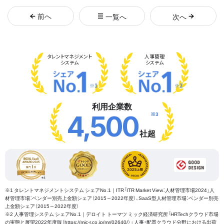
前
へ
一覧へ
次
へ
タレント
マネジメント
人事管理
システム
システム
※1
※2
利用企業数
※3
4,500
社超
※1 タレントマネジメントシステム シェアNo.1｜ITR「ITR Market View：人材管理市場2024」人
材管理市場：ベンダー別売上金額シェア（2015～2022年度）、SaaS型人材管理市場：ベンダー別売
上金額シェア（2015～2022年度）
※2 人事管理システム シェアNo.1｜デロイト トーマツ ミック経済研究所「HRTechクラウド市場
の実態と展望2022年度版（https://mic-r.co.jp/mr/02640/）」 人事・配置クラウド分野における出荷