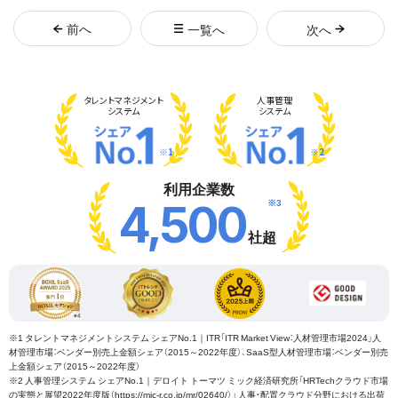
前
へ
一覧へ
次
へ
タレント
マネジメント
人事管理
システム
システム
※1
※2
利用企業数
※3
4,500
社超
※1 タレントマネジメントシステム シェアNo.1｜ITR「ITR Market View：人材管理市場2024」人
材管理市場：ベンダー別売上金額シェア（2015～2022年度）、SaaS型人材管理市場：ベンダー別売
上金額シェア（2015～2022年度）
※2 人事管理システム シェアNo.1｜デロイト トーマツ ミック経済研究所「HRTechクラウド市場
の実態と展望2022年度版（https://mic-r.co.jp/mr/02640/）」 人事・配置クラウド分野における出荷