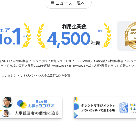
ニュース
一覧へ
利用企業数
※3
4,500
※2
社超
管理市場2024」人材管理市場：ベンダー別売上金額シェア（2015～2022年度）、SaaS型人材管理市場：ベンダ
場の実態と展望2022年度版（https://mic-r.co.jp/mr/02640/）」 人事・配置クラウド分野にお
aaSセクションタレントマネジメントシステム部門1位を受賞