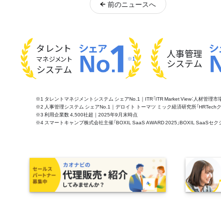
前
のニュース
へ
タレント
人事管理
マネジメント
※1
システム
システム
※1 タレントマネジメントシステム シェアNo.1｜ITR「ITR Market View：人材
※2 人事管理システム シェアNo.1｜デロイト トーマツ ミック経済研究所「HRTechクラウド市
※3 利用企業数 4,500社超｜2025年9月末時点
※4 スマートキャンプ株式会社主催「BOXIL SaaS AWARD 2025」BOXIL S