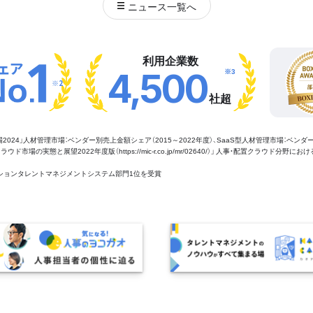
ニュース
一覧へ
利用企業数
※3
4,500
※2
社超
管理市場2024」人材管理市場：ベンダー別売上金額シェア（2015～2022年度）、SaaS型人材管理市場：ベンダ
場の実態と展望2022年度版（https://mic-r.co.jp/mr/02640/）」 人事・配置クラウド分野にお
aaSセクションタレントマネジメントシステム部門1位を受賞