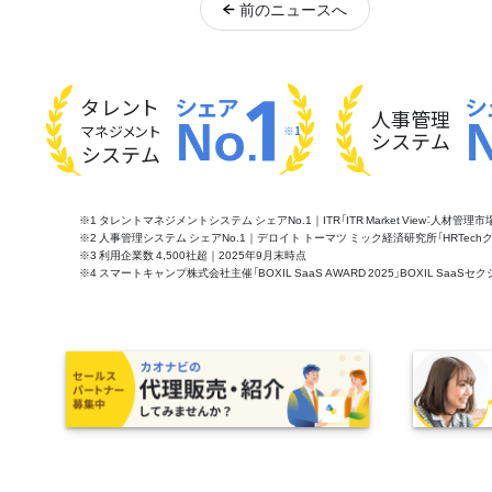
前
のニュース
へ
タレント
人事管理
マネジメント
※1
システム
システム
※1 タレントマネジメントシステム シェアNo.1｜ITR「ITR Market View：人材
※2 人事管理システム シェアNo.1｜デロイト トーマツ ミック経済研究所「HRTechクラウド市
※3 利用企業数 4,500社超｜2025年9月末時点
※4 スマートキャンプ株式会社主催「BOXIL SaaS AWARD 2025」BOXIL S