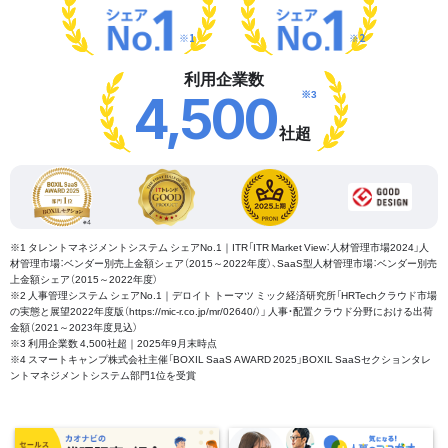
※1
※2
利用企業数
※3
4,500
社超
※1 タレントマネジメントシステム シェアNo.1｜ITR「ITR Market View：人材管理市場2024」人
材管理市場：ベンダー別売上金額シェア（2015～2022年度）、SaaS型人材管理市場：ベンダー別売
上金額シェア（2015～2022年度）
※2 人事管理システム シェアNo.1｜デロイト トーマツ ミック経済研究所「HRTechクラウド市場
の実態と展望2022年度版（https://mic-r.co.jp/mr/02640/）」 人事・配置クラウド分野における出荷
金額（2021～2023年度見込）
※3 利用企業数 4,500社超｜2025年9月末時点
※4 スマートキャンプ株式会社主催「BOXIL SaaS AWARD 2025」BOXIL SaaSセクションタレ
ントマネジメントシステム部門1位を受賞