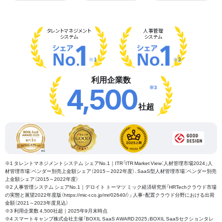
タレント
マネジメント
人事管理
システム
システム
※1
※2
利用企業数
※3
4,500
社超
※1 タレントマネジメントシステム シェアNo.1｜ITR「ITR Market View：人材管理市場2024」人
材管理市場：ベンダー別売上金額シェア（2015～2022年度）、SaaS型人材管理市場：ベンダー別売
上金額シェア（2015～2022年度）
※2 人事管理システム シェアNo.1｜デロイト トーマツ ミック経済研究所「HRTechクラウド市場
の実態と展望2022年度版（https://mic-r.co.jp/mr/02640/）」 人事・配置クラウド分野における出荷
金額（2021～2023年度見込）
※3 利用企業数 4,500社超｜2025年9月末時点
※4 スマートキャンプ株式会社主催「BOXIL SaaS AWARD 2025」BOXIL SaaSセクションタレ