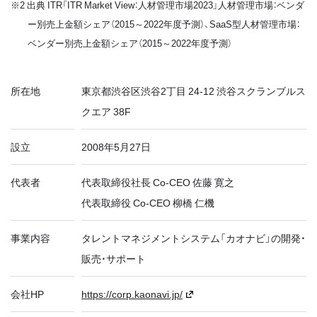
※2 出典 ITR「ITR Market View：人材管理市場2023」人材管理市場：ベンダ
ー別売上金額シェア（2015～2022年度予測）、SaaS型人材管理市場：
ベンダー別売上金額シェア（2015～2022年度予測）
所在地
東京都渋谷区渋谷2丁目 24-12 渋谷スクランブルス
クエア 38F
設立
2008年5月27日
代表者
代表取締役社長 Co-CEO 佐藤 寛之
代表取締役 Co-CEO 柳橋 仁機
事業内容
タレントマネジメントシステム「カオナビ」の開発・
販売・サポート
会社HP
https://corp.kaonavi.jp/