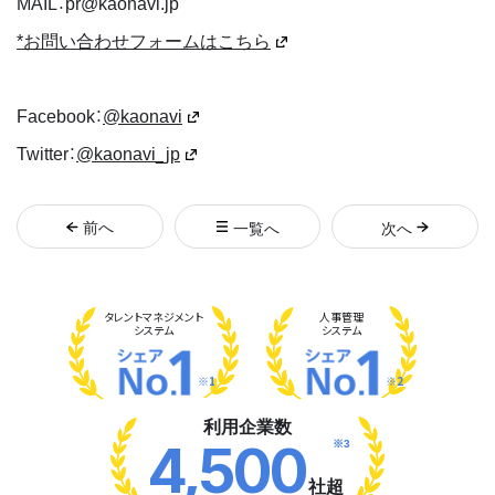
MAIL：pr@kaonavi.jp
*お問い合わせフォームはこちら
Facebook：
@kaonavi
Twitter：
@kaonavi_jp
前
へ
一覧へ
次
へ
タレント
マネジメント
人事管理
システム
システム
※1
※2
利用企業数
※3
4,500
社超