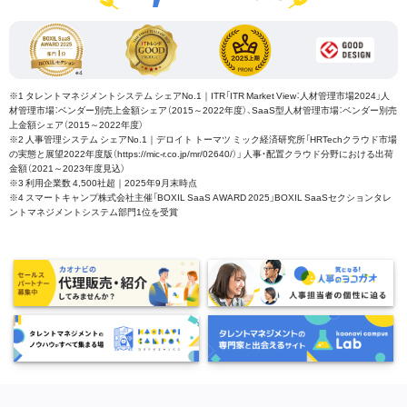
※1 タレントマネジメントシステム シェアNo.1｜ITR「ITR Market View：人材管理市場2024」人
材管理市場：ベンダー別売上金額シェア（2015～2022年度）、SaaS型人材管理市場：ベンダー別売
上金額シェア（2015～2022年度）
※2 人事管理システム シェアNo.1｜デロイト トーマツ ミック経済研究所「HRTechクラウド市場
の実態と展望2022年度版（https://mic-r.co.jp/mr/02640/）」 人事・配置クラウド分野における出荷
金額（2021～2023年度見込）
※3 利用企業数 4,500社超｜2025年9月末時点
※4 スマートキャンプ株式会社主催「BOXIL SaaS AWARD 2025」BOXIL SaaSセクションタレ
ントマネジメントシステム部門1位を受賞