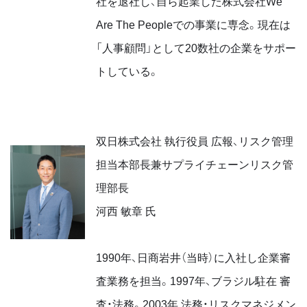
社を退社し、自ら起業した株式会社We
Are The Peopleでの事業に専念。現在は
「人事顧問」として20数社の企業をサポー
トしている。
双日株式会社 執行役員 広報、リスク管理
担当本部長兼サプライチェーンリスク管
理部長
河西 敏章 氏
1990年、日商岩井（当時）に入社し企業審
査業務を担当。1997年、ブラジル駐在 審
査・法務。2003年 法務・リスクマネジメン