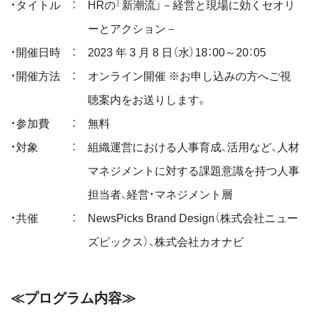
・タイトル
：
HRの「新潮流」－経営と現場に効くセオリ
ーとアクション－
・開催日時
：
2023 年 3 月 8 日（水）18：00～20：05
・開催方法
：
オンライン開催 ※お申し込みの方へご視
聴案内をお送りします。
・参加費
：
無料
・対象
：
組織運営における人事育成、活用など、人材
マネジメントに対する課題意識を持つ人事
担当者、経営・マネジメント層
・共催
：
NewsPicks Brand Design（株式会社ニュー
ズピックス）、株式会社カオナビ
≪プログラム内容≫