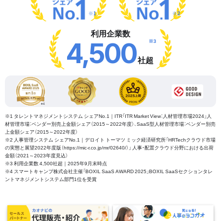
※1
※2
利用企業数
※3
4,500
社超
※1 タレントマネジメントシステム シェアNo.1｜ITR「ITR Market View：人材管理市場2024」人
材管理市場：ベンダー別売上金額シェア（2015～2022年度）、SaaS型人材管理市場：ベンダー別売
上金額シェア（2015～2022年度）
※2 人事管理システム シェアNo.1｜デロイト トーマツ ミック経済研究所「HRTechクラウド市場
の実態と展望2022年度版（https://mic-r.co.jp/mr/02640/）」 人事・配置クラウド分野における出荷
金額（2021～2023年度見込）
※3 利用企業数 4,500社超｜2025年9月末時点
※4 スマートキャンプ株式会社主催「BOXIL SaaS AWARD 2025」BOXIL SaaSセクションタレ
ントマネジメントシステム部門1位を受賞