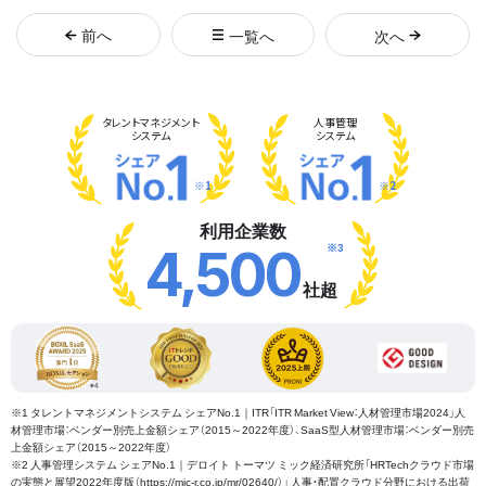
前
へ
一覧へ
次
へ
タレント
マネジメント
人事管理
システム
システム
※1
※2
利用企業数
※3
4,500
社超
※1 タレントマネジメントシステム シェアNo.1｜ITR「ITR Market View：人材管理市場2024」人
材管理市場：ベンダー別売上金額シェア（2015～2022年度）、SaaS型人材管理市場：ベンダー別売
上金額シェア（2015～2022年度）
※2 人事管理システム シェアNo.1｜デロイト トーマツ ミック経済研究所「HRTechクラウド市場
の実態と展望2022年度版（https://mic-r.co.jp/mr/02640/）」 人事・配置クラウド分野における出荷