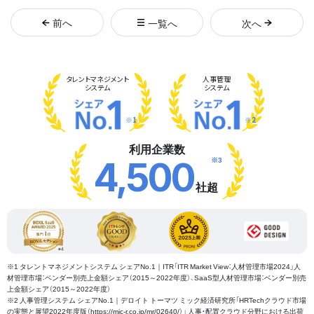
前
へ
一覧へ
次
へ
タレント
マネジメント
人事管理
システム
システム
※1
※2
利用企業数
※3
4,500
社超
※1 タレントマネジメントシステム シェアNo.1｜ITR「ITR Market View：人材管理市場2024」人
材管理市場：ベンダー別売上金額シェア（2015～2022年度）、SaaS型人材管理市場：ベンダー別売
上金額シェア（2015～2022年度）
※2 人事管理システム シェアNo.1｜デロイト トーマツ ミック経済研究所「HRTechクラウド市場
の実態と展望2022年度版（https://mic-r.co.jp/mr/02640/）」 人事・配置クラウド分野における出荷