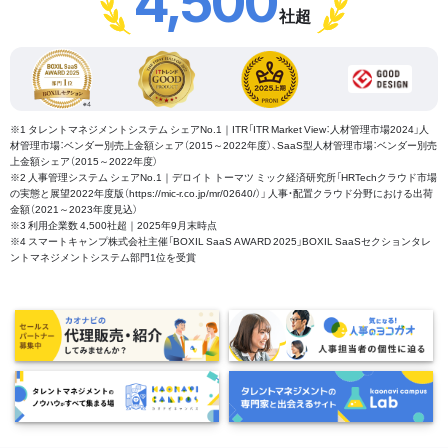
4,500
社超
※1 タレントマネジメントシステム シェアNo.1｜ITR「ITR Market View：人材管理市場2024」人
材管理市場：ベンダー別売上金額シェア（2015～2022年度）、SaaS型人材管理市場：ベンダー別売
上金額シェア（2015～2022年度）
※2 人事管理システム シェアNo.1｜デロイト トーマツ ミック経済研究所「HRTechクラウド市場
の実態と展望2022年度版（https://mic-r.co.jp/mr/02640/）」 人事・配置クラウド分野における出荷
金額（2021～2023年度見込）
※3 利用企業数 4,500社超｜2025年9月末時点
※4 スマートキャンプ株式会社主催「BOXIL SaaS AWARD 2025」BOXIL SaaSセクションタレ
ントマネジメントシステム部門1位を受賞