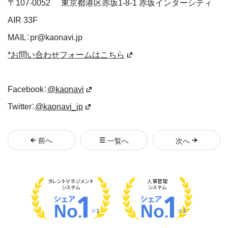
〒
107-0052
東京都港区赤坂1-8-1 赤坂インターシティ
AIR 33F
MAIL：pr@kaonavi.jp
*お問い合わせフォームはこちら
Facebook：
@kaonavi
Twitter：
@kaonavi_jp
前
へ
一覧へ
次
へ
タレント
マネジメント
人事管理
システム
システム
※1
※2