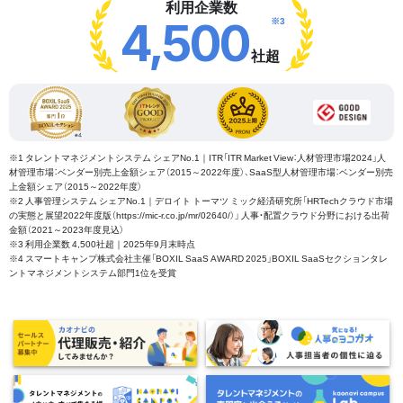
利用企業数
※3
4,500
社超
※1 タレントマネジメントシステム シェアNo.1｜ITR「ITR Market View：人材管理市場2024」人
材管理市場：ベンダー別売上金額シェア（2015～2022年度）、SaaS型人材管理市場：ベンダー別売
上金額シェア（2015～2022年度）
※2 人事管理システム シェアNo.1｜デロイト トーマツ ミック経済研究所「HRTechクラウド市場
の実態と展望2022年度版（https://mic-r.co.jp/mr/02640/）」 人事・配置クラウド分野における出荷
金額（2021～2023年度見込）
※3 利用企業数 4,500社超｜2025年9月末時点
※4 スマートキャンプ株式会社主催「BOXIL SaaS AWARD 2025」BOXIL SaaSセクションタレ
ントマネジメントシステム部門1位を受賞