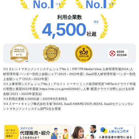
※1
※2
利用企業数
※3
4,500
社超
※1 タレントマネジメントシステム シェアNo.1｜ITR「ITR Market View：人材管理市場2024」人
材管理市場：ベンダー別売上金額シェア（2015～2022年度）、SaaS型人材管理市場：ベンダー別売
上金額シェア（2015～2022年度）
※2 人事管理システム シェアNo.1｜デロイト トーマツ ミック経済研究所「HRTechクラウド市場
の実態と展望2022年度版（https://mic-r.co.jp/mr/02640/）」 人事・配置クラウド分野における出荷
金額（2021～2023年度見込）
※3 利用企業数 4,500社超｜2025年9月末時点
※4 スマートキャンプ株式会社主催「BOXIL SaaS AWARD 2025」BOXIL SaaSセクションタレ
ントマネジメントシステム部門1位を受賞