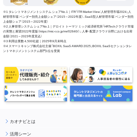
※1 タレントマネジメントシステム シェアNo.1｜ITR「ITR Market View：人材管理市場2024」人
材管理市場：ベンダー別売上金額シェア（2015～2022年度）、SaaS型人材管理市場：ベンダー別売
上金額シェア（2015～2022年度）
※2 人事管理システム シェアNo.1｜デロイト トーマツ ミック経済研究所「HRTechクラウド市場
の実態と展望2022年度版（https://mic-r.co.jp/mr/02640/）」 人事・配置クラウド分野における出荷
金額（2021～2023年度見込）
※3 利用企業数 4,500社超｜2025年9月末時点
※4 スマートキャンプ株式会社主催「BOXIL SaaS AWARD 2025」BOXIL SaaSセクションタレ
ントマネジメントシステム部門1位を受賞
カオナビとは
活用シーン