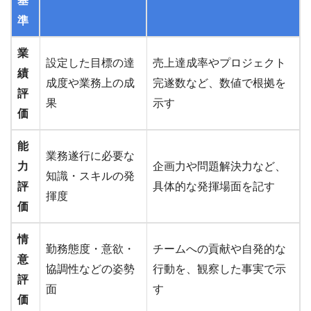
基
準
業
設定した目標の達
売上達成率やプロジェクト
績
成度や業務上の成
完遂数など、数値で根拠を
評
果
示す
価
能
業務遂行に必要な
力
企画力や問題解決力など、
知識・スキルの発
評
具体的な発揮場面を記す
揮度
価
情
勤務態度・意欲・
チームへの貢献や自発的な
意
協調性などの姿勢
行動を、観察した事実で示
評
面
す
価