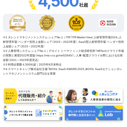
4,500
社超
※1 タレントマネジメントシステム シェアNo.1｜ITR「ITR Market View：人材管理市場2024」人
材管理市場：ベンダー別売上金額シェア（2015～2022年度）、SaaS型人材管理市場：ベンダー別売
上金額シェア（2015～2022年度）
※2 人事管理システム シェアNo.1｜デロイト トーマツ ミック経済研究所「HRTechクラウド市場
の実態と展望2022年度版（https://mic-r.co.jp/mr/02640/）」 人事・配置クラウド分野における出荷
金額（2021～2023年度見込）
※3 利用企業数 4,500社超｜2025年9月末時点
※4 スマートキャンプ株式会社主催「BOXIL SaaS AWARD 2025」BOXIL SaaSセクションタレ
ントマネジメントシステム部門1位を受賞