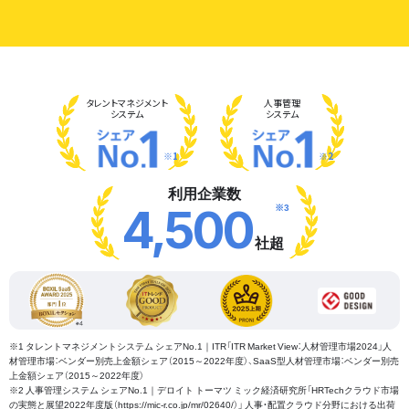
タレント
マネジメント
人事管理
システム
システム
※1
※2
利用企業数
※3
4,500
社超
※1 タレントマネジメントシステム シェアNo.1｜ITR「ITR Market View：人材管理市場2024」人
材管理市場：ベンダー別売上金額シェア（2015～2022年度）、SaaS型人材管理市場：ベンダー別売
上金額シェア（2015～2022年度）
※2 人事管理システム シェアNo.1｜デロイト トーマツ ミック経済研究所「HRTechクラウド市場
の実態と展望2022年度版（https://mic-r.co.jp/mr/02640/）」 人事・配置クラウド分野における出荷