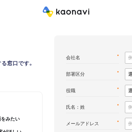
*
会社名
する窓口です。
*
部署区分
*
役職
*
氏名：姓
面をみたい
*
メールアドレス
案がほしい