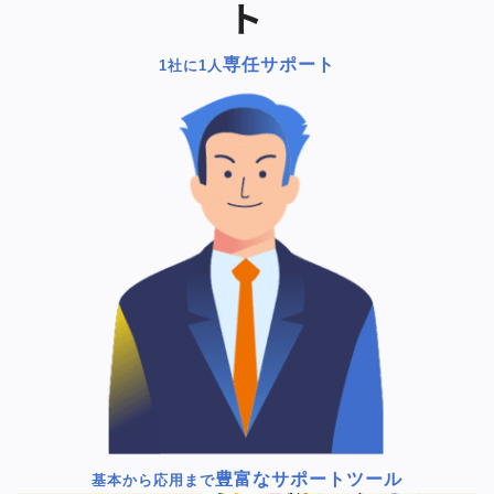
ト
専任サポート
1社に1人
豊富なサポートツール
基本から応用まで