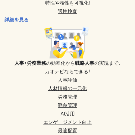
特性や相性を可視化!
適性検査
詳細を見る
人事・労務業務
の効率化から
戦略人事
の実現まで、
カオナビならできる！
人事評価
人材情報の一元化
労務管理
勤怠管理
AI活用
エンゲージメント向上
最適配置