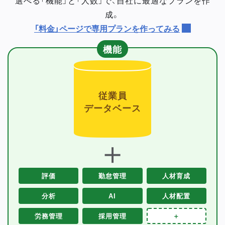
成。
「料金」ページで専用プランを作ってみる
機能
従業員
データベース
＋
評価
勤怠管理
人材育成
分析
AI
人材配置
労務管理
採用管理
＋