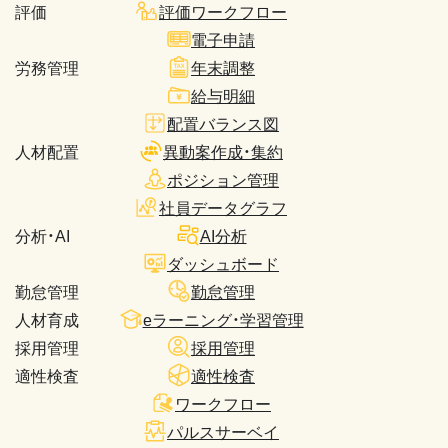
評価
評価ワークフロー
電子申請
労務管理
年末調整
給与明細
配置バランス図
人材配置
異動案作成・集約
ポジション管理
社員データグラフ
分析・AI
AI分析
ダッシュボード
勤怠管理
勤怠管理
人材育成
eラーニング・学習管理
採用管理
採用管理
適性検査
適性検査
ワークフロー
パルスサーベイ