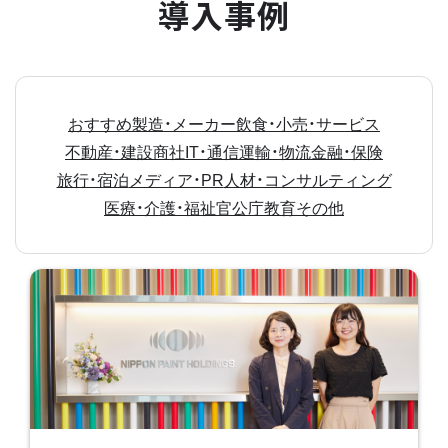
導入事例
おすすめ
製造・メーカー
飲食・小売・サービス
不動産・建設
商社
IT・通信
運輸・物流
金融・保険
旅行・宿泊
メディア・PR
人材・コンサルティング
医療・介護・福祉
官公庁
教育
その他