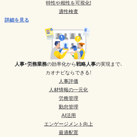
特性や相性を可視化!
適性検査
詳細を見る
人事・労務業務
の効率化から
戦略人事
の実現まで、
カオナビならできる！
人事評価
人材情報の一元化
労務管理
勤怠管理
AI活用
エンゲージメント向上
最適配置