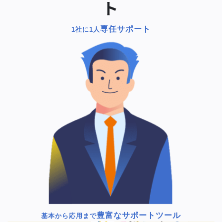
ト
専任サポート
1社に1人
豊富なサポートツール
基本から応用まで