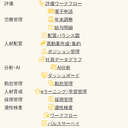
評価
評価ワークフロー
電子申請
労務管理
年末調整
給与明細
配置バランス図
人材配置
異動案作成・集約
ポジション管理
社員データグラフ
分析・AI
AI分析
ダッシュボード
勤怠管理
勤怠管理
人材育成
eラーニング・学習管理
採用管理
採用管理
適性検査
適性検査
ワークフロー
パルスサーベイ