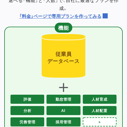
成。
「料金」ページで専用プランを作ってみる
機能
従業員
データベース
＋
評価
勤怠管理
人材育成
分析
AI
人材配置
労務管理
採用管理
＋