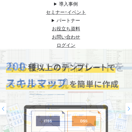
導入事例
セミナー・イベント
パートナー
お役立ち資料
お問い合わせ
ログイン
200
今お使いの評価シートを
スキルマップ
そのまま再現