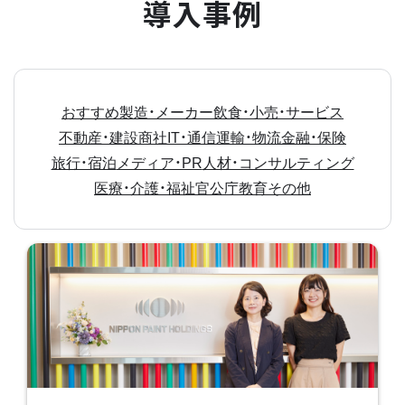
導入事例
おすすめ
製造・メーカー
飲食・小売・サービス
不動産・建設
商社
IT・通信
運輸・物流
金融・保険
旅行・宿泊
メディア・PR
人材・コンサルティング
医療・介護・福祉
官公庁
教育
その他