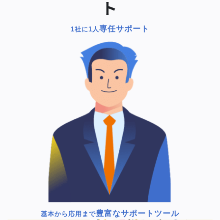
ト
専任サポート
1社に1人
豊富なサポートツール
基本から応用まで