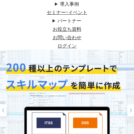
導入事例
セミナー・イベント
パートナー
お役立ち資料
お問い合わせ
ログイン
200
今お使いの評価シートを
スキルマップ
そのまま再現