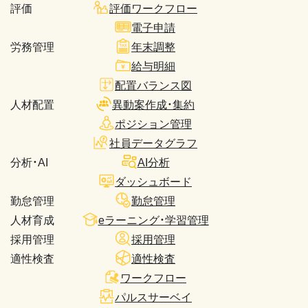
評価
評価ワークフロー
電子申請
労務管理
年末調整
給与明細
配置バランス図
人材配置
異動案作成・集約
ポジション管理
社員データグラフ
分析・AI
AI分析
ダッシュボード
勤怠管理
勤怠管理
人材育成
eラーニング・学習管理
採用管理
採用管理
適性検査
適性検査
ワークフロー
パルスサーベイ