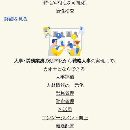
特性や相性を可視化!
適性検査
詳細を見る
人事・労務業務
の効率化から
戦略人事
の実現まで、
カオナビならできる！
人事評価
人材情報の一元化
労務管理
勤怠管理
AI活用
エンゲージメント向上
最適配置