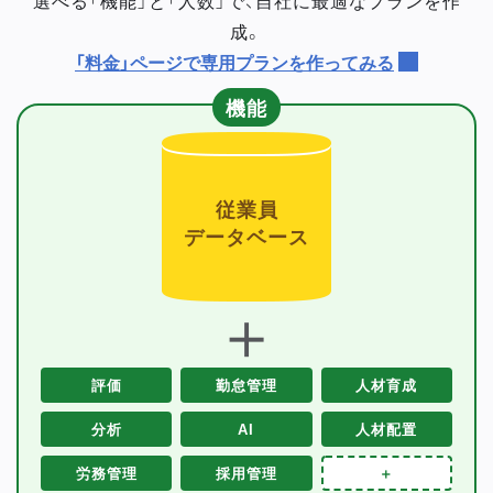
成。
「料金」ページで専用プランを作ってみる
機能
従業員
データベース
＋
評価
勤怠管理
人材育成
分析
AI
人材配置
労務管理
採用管理
＋