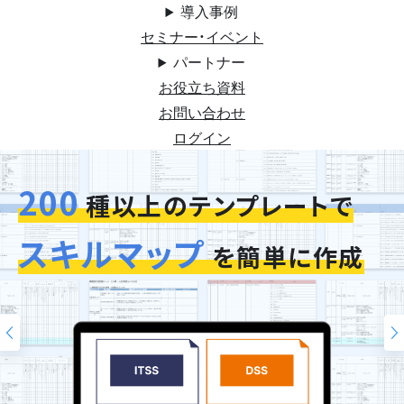
導入事例
セミナー・イベント
パートナー
お役立ち資料
お問い合わせ
ログイン
200
今お使いの評価シートを
スキルマップ
そのまま再現