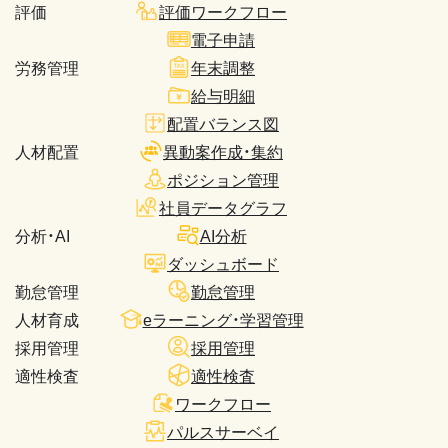
評価
評価ワークフロー
電子申請
労務管理
年末調整
給与明細
配置バランス図
人材配置
異動案作成・集約
ポジション管理
社員データグラフ
分析・AI
AI分析
ダッシュボード
勤怠管理
勤怠管理
人材育成
eラーニング・学習管理
採用管理
採用管理
適性検査
適性検査
ワークフロー
パルスサーベイ