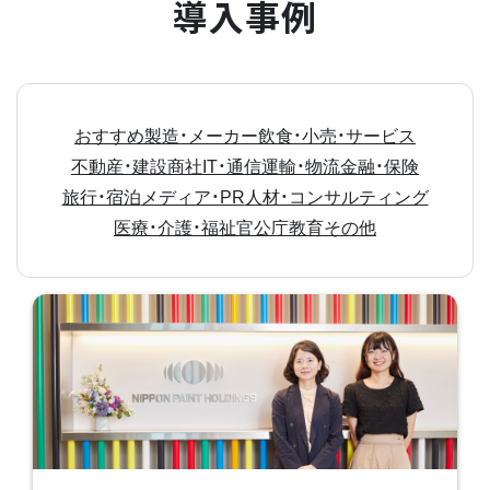
導入事例
おすすめ
製造・メーカー
飲食・小売・サービス
不動産・建設
商社
IT・通信
運輸・物流
金融・保険
旅行・宿泊
メディア・PR
人材・コンサルティング
医療・介護・福祉
官公庁
教育
その他