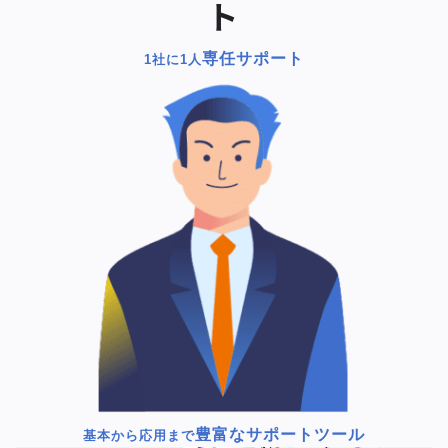
ト
専任サポート
1社に1人
豊富なサポートツール
基本から応用まで