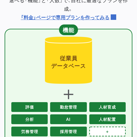
成。
「料金」ページで専用プランを作ってみる
機能
従業員
データベース
＋
評価
勤怠管理
人材育成
分析
AI
人材配置
労務管理
採用管理
＋