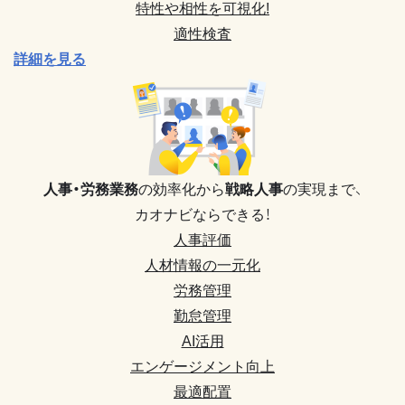
特性や相性を可視化!
適性検査
詳細を見る
人事・労務業務
の効率化から
戦略人事
の実現まで、
カオナビならできる！
人事評価
人材情報の一元化
労務管理
勤怠管理
AI活用
エンゲージメント向上
最適配置