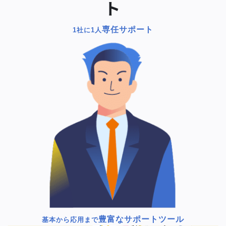
ト
専任サポート
1社に1人
豊富なサポートツール
基本から応用まで