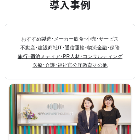
導入事例
おすすめ
製造・メーカー
飲食・小売・サービス
不動産・建設
商社
IT・通信
運輸・物流
金融・保険
旅行・宿泊
メディア・PR
人材・コンサルティング
医療・介護・福祉
官公庁
教育
その他