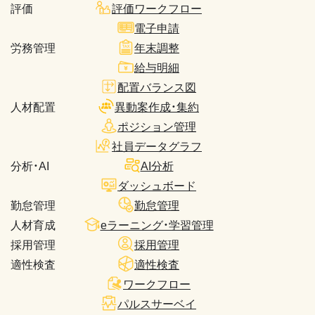
評価
評価ワークフロー
電子申請
労務管理
年末調整
給与明細
配置バランス図
人材配置
異動案作成・集約
ポジション管理
社員データグラフ
分析・AI
AI分析
ダッシュボード
勤怠管理
勤怠管理
人材育成
eラーニング・学習管理
採用管理
採用管理
適性検査
適性検査
ワークフロー
パルスサーベイ