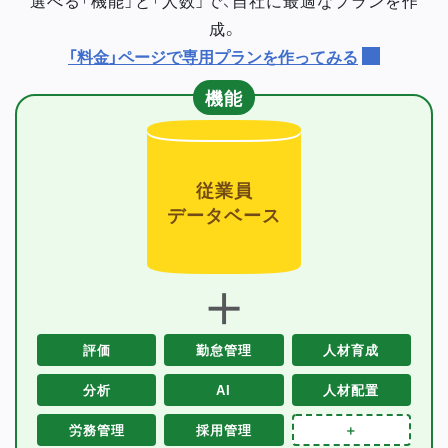
成。
「料金」ページで専用プランを作ってみる
機能
従業員
データベース
＋
評価
勤怠管理
人材育成
分析
AI
人材配置
労務管理
採用管理
＋