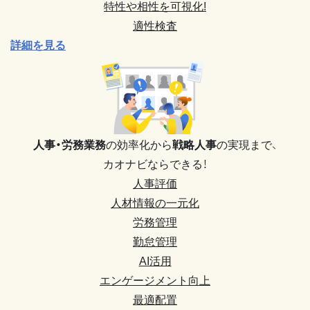
特性や相性を可視化!
適性検査
詳細を見る
人事・労務業務
の効率化から
戦略人事
の実現まで、
カオナビならできる！
人事評価
人材情報の一元化
労務管理
勤怠管理
AI活用
エンゲージメント向上
最適配置