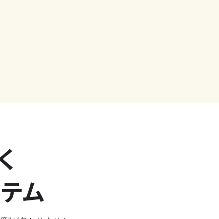
く
ステム