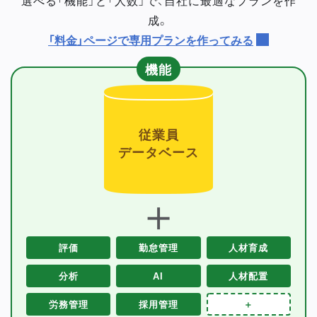
成。
「料金」ページで専用プランを作ってみる
機能
従業員
データベース
＋
評価
勤怠管理
人材育成
分析
AI
人材配置
労務管理
採用管理
＋