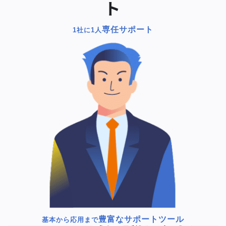
ト
専任サポート
1社に1人
豊富なサポートツール
基本から応用まで