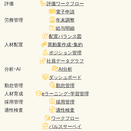
評価
評価ワークフロー
電子申請
労務管理
年末調整
給与明細
配置バランス図
人材配置
異動案作成・集約
ポジション管理
社員データグラフ
分析・AI
AI分析
ダッシュボード
勤怠管理
勤怠管理
人材育成
eラーニング・学習管理
採用管理
採用管理
適性検査
適性検査
ワークフロー
パルスサーベイ