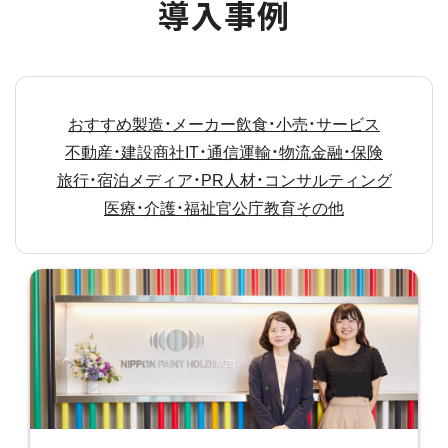
導入事例
おすすめ
製造・メーカー
飲食・小売・サービス
不動産・建設
商社
IT・通信
運輸・物流
金融・保険
旅行・宿泊
メディア・PR
人材・コンサルティング
医療・介護・福祉
官公庁
教育
その他