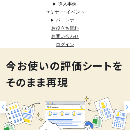
導入事例
セミナー・イベント
パートナー
お役立ち資料
お問い合わせ
ログイン
200
今お使いの評価シートを
スキルマップ
そのまま再現