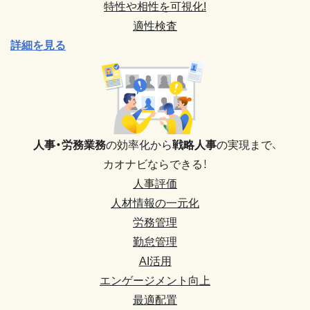
特性や相性を可視化!
適性検査
詳細を見る
人事・労務業務
の効率化から
戦略人事
の実現まで、
カオナビならできる！
人事評価
人材情報の一元化
労務管理
勤怠管理
AI活用
エンゲージメント向上
最適配置