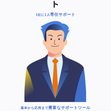
ト
専任サポート
1社に1人
豊富なサポートツール
基本から応用まで