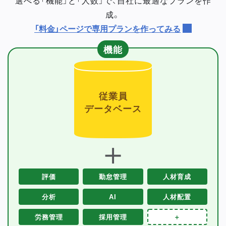
成。
「料金」ページで専用プランを作ってみる
機能
従業員
データベース
＋
評価
勤怠管理
人材育成
分析
AI
人材配置
労務管理
採用管理
＋