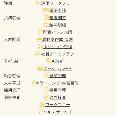
評価
評価ワークフロー
電子申請
労務管理
年末調整
給与明細
配置バランス図
人材配置
異動案作成・集約
ポジション管理
社員データグラフ
分析・AI
AI分析
ダッシュボード
勤怠管理
勤怠管理
人材育成
eラーニング・学習管理
採用管理
採用管理
適性検査
適性検査
ワークフロー
パルスサーベイ