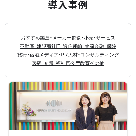
導入事例
おすすめ
製造・メーカー
飲食・小売・サービス
不動産・建設
商社
IT・通信
運輸・物流
金融・保険
旅行・宿泊
メディア・PR
人材・コンサルティング
医療・介護・福祉
官公庁
教育
その他