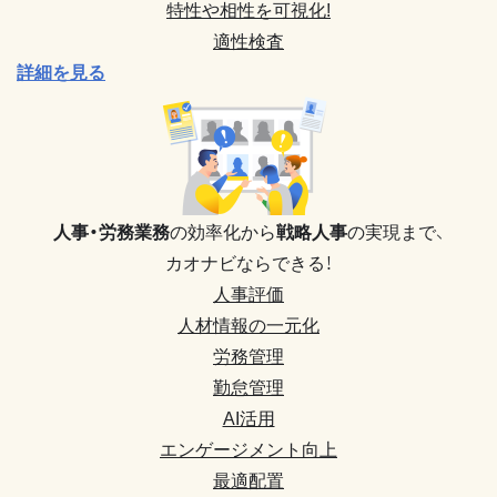
特性や相性を可視化!
適性検査
詳細を見る
人事・労務業務
の効率化から
戦略人事
の実現まで、
カオナビならできる！
人事評価
人材情報の一元化
労務管理
勤怠管理
AI活用
エンゲージメント向上
最適配置