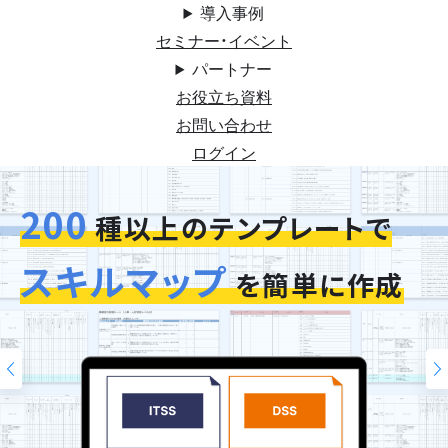
導入事例
セミナー・イベント
パートナー
お役立ち資料
お問い合わせ
ログイン
200
今お使いの評価シートを
スキルマップ
そのまま再現