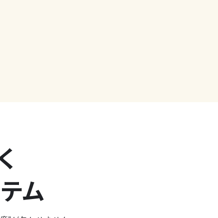
く
ステム