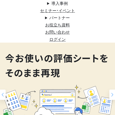
導入事例
セミナー・イベント
パートナー
お役立ち資料
お問い合わせ
ログイン
200
今お使いの評価シートを
スキルマップ
そのまま再現