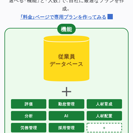
成。
「料金」ページで専用プランを作ってみる
機能
従業員
データベース
＋
評価
勤怠管理
人材育成
分析
AI
人材配置
労務管理
採用管理
＋