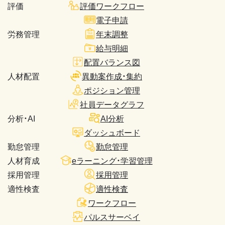
評価
評価ワークフロー
電子申請
労務管理
年末調整
給与明細
配置バランス図
人材配置
異動案作成・集約
ポジション管理
社員データグラフ
分析・AI
AI分析
ダッシュボード
勤怠管理
勤怠管理
人材育成
eラーニング・学習管理
採用管理
採用管理
適性検査
適性検査
ワークフロー
パルスサーベイ