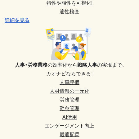
特性や相性を可視化!
適性検査
詳細を見る
人事・労務業務
の効率化から
戦略人事
の実現まで、
カオナビならできる！
人事評価
人材情報の一元化
労務管理
勤怠管理
AI活用
エンゲージメント向上
最適配置