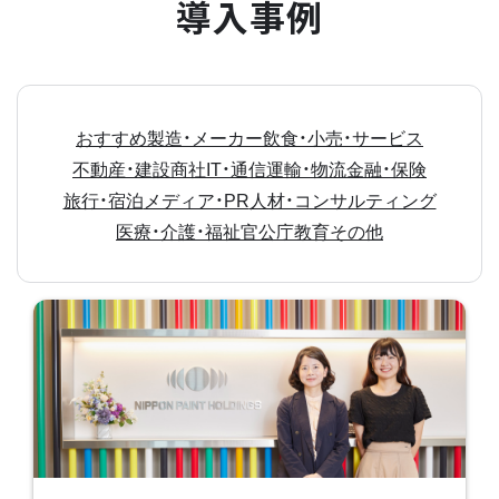
導入事例
おすすめ
製造・メーカー
飲食・小売・サービス
不動産・建設
商社
IT・通信
運輸・物流
金融・保険
旅行・宿泊
メディア・PR
人材・コンサルティング
医療・介護・福祉
官公庁
教育
その他