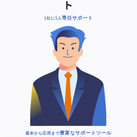
ト
専任サポート
1社に1人
豊富なサポートツール
基本から応用まで