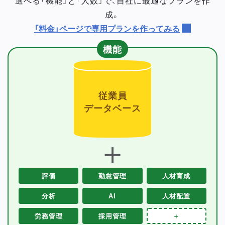
成。
「料金」ページで専用プランを作ってみる
機能
従業員
データベース
＋
評価
勤怠管理
人材育成
分析
AI
人材配置
労務管理
採用管理
＋