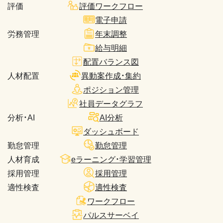
評価
評価ワークフロー
電子申請
労務管理
年末調整
給与明細
配置バランス図
人材配置
異動案作成・集約
ポジション管理
社員データグラフ
分析・AI
AI分析
ダッシュボード
勤怠管理
勤怠管理
人材育成
eラーニング・学習管理
採用管理
採用管理
適性検査
適性検査
ワークフロー
パルスサーベイ