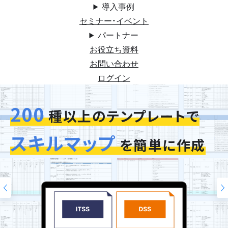
導入事例
セミナー・イベント
パートナー
お役立ち資料
お問い合わせ
ログイン
200
今お使いの評価シートを
スキルマップ
そのまま再現