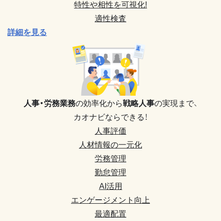
特性や相性を可視化!
適性検査
詳細を見る
人事・労務業務
の効率化から
戦略人事
の実現まで、
カオナビならできる！
人事評価
人材情報の一元化
労務管理
勤怠管理
AI活用
エンゲージメント向上
最適配置