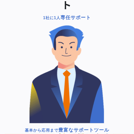
ト
専任サポート
1社に1人
豊富なサポートツール
基本から応用まで