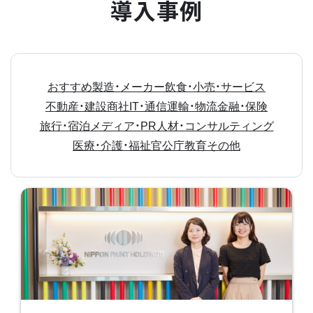
導入事例
おすすめ
製造・メーカー
飲食・小売・サービス
不動産・建設
商社
IT・通信
運輸・物流
金融・保険
旅行・宿泊
メディア・PR
人材・コンサルティング
医療・介護・福祉
官公庁
教育
その他