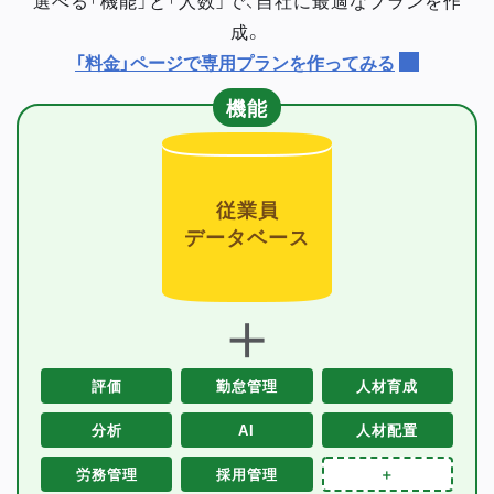
成。
「料金」ページで専用プランを作ってみる
機能
従業員
データベース
＋
評価
勤怠管理
人材育成
分析
AI
人材配置
労務管理
採用管理
＋