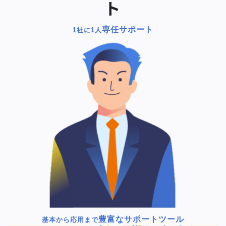
ト
専任サポート
1社に1人
豊富なサポートツール
基本から応用まで