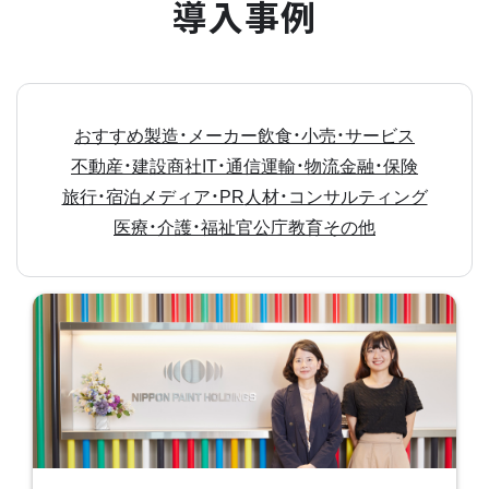
導入事例
おすすめ
製造・メーカー
飲食・小売・サービス
不動産・建設
商社
IT・通信
運輸・物流
金融・保険
旅行・宿泊
メディア・PR
人材・コンサルティング
医療・介護・福祉
官公庁
教育
その他