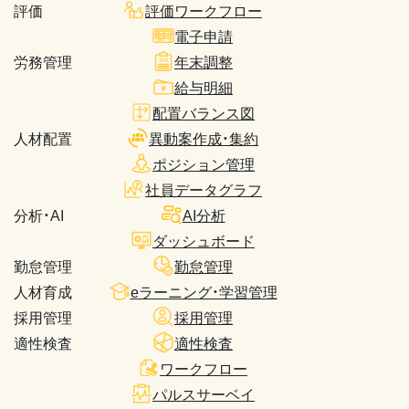
評価
評価ワークフロー
電子申請
労務管理
年末調整
給与明細
配置バランス図
人材配置
異動案作成・集約
ポジション管理
社員データグラフ
分析・AI
AI分析
ダッシュボード
勤怠管理
勤怠管理
人材育成
eラーニング・学習管理
採用管理
採用管理
適性検査
適性検査
ワークフロー
パルスサーベイ