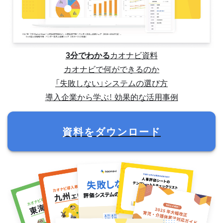
3分でわかる
カオナビ資料
カオナビで何ができるのか
「失敗しない」システムの選び方
導入企業から学ぶ！ 効果的な活用事例
資料をダウンロード