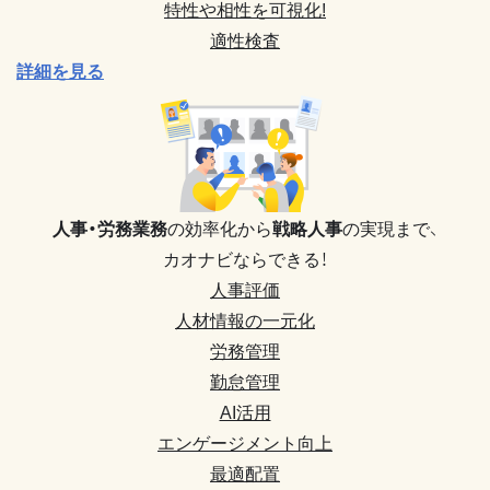
特性や相性を可視化!
適性検査
詳細を見る
人事・労務業務
の効率化から
戦略人事
の実現まで、
カオナビならできる！
人事評価
人材情報の一元化
労務管理
勤怠管理
AI活用
エンゲージメント向上
最適配置