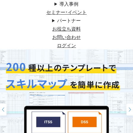
導入事例
セミナー・イベント
パートナー
お役立ち資料
お問い合わせ
ログイン
200
今お使いの評価シートを
種以上のテンプレートで
スキルマップ
そのまま再現
を簡単に作成