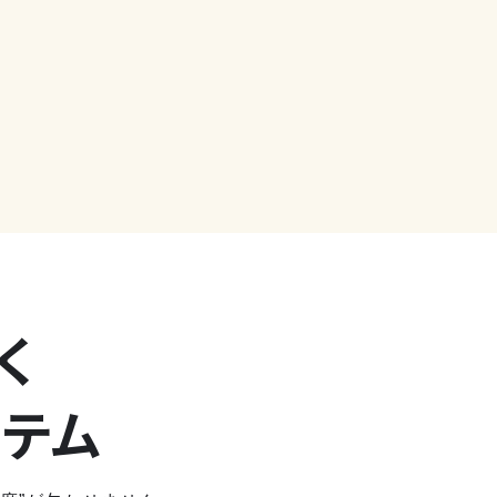
く
ステム