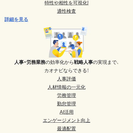
特性や相性を可視化!
適性検査
詳細を見る
人事・労務業務
の効率化から
戦略人事
の実現まで、
カオナビならできる！
人事評価
人材情報の一元化
労務管理
勤怠管理
AI活用
エンゲージメント向上
最適配置