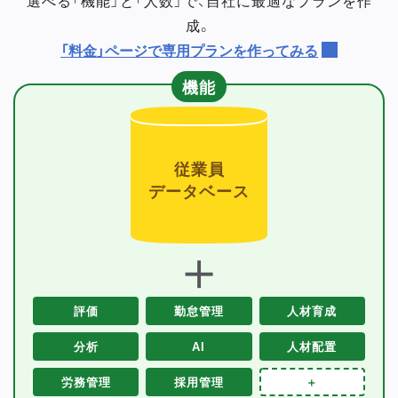
成。
「料金」ページで専用プランを作ってみる
機能
従業員
データベース
＋
評価
勤怠管理
人材育成
分析
AI
人材配置
労務管理
採用管理
＋