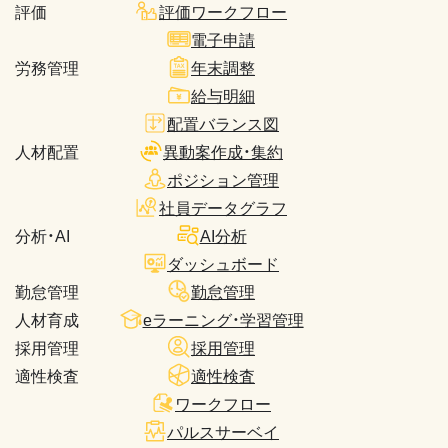
評価
評価ワークフロー
電子申請
労務管理
年末調整
給与明細
配置バランス図
人材配置
異動案作成・集約
ポジション管理
社員データグラフ
分析・AI
AI分析
ダッシュボード
勤怠管理
勤怠管理
人材育成
eラーニング・学習管理
採用管理
採用管理
適性検査
適性検査
ワークフロー
パルスサーベイ