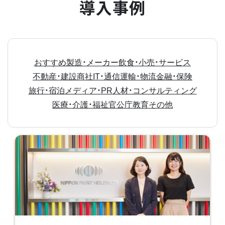
導入事例
おすすめ
製造・メーカー
飲食・小売・サービス
不動産・建設
商社
IT・通信
運輸・物流
金融・保険
旅行・宿泊
メディア・PR
人材・コンサルティング
医療・介護・福祉
官公庁
教育
その他