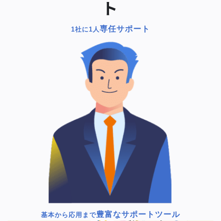
ト
専任サポート
1社に1人
豊富なサポートツール
基本から応用まで