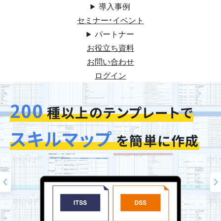
導入事例
セミナー・イベント
パートナー
お役立ち資料
お問い合わせ
ログイン
200
今お使いの評価シートを
スキルマップ
そのまま再現