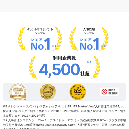
タレント
マネジメント
人事管理
システム
システム
※1
※2
利用企業数
※3
4,500
社超
※1 タレントマネジメントシステム シェアNo.1｜ITR「ITR Market View：人材管理市場2024」人
材管理市場：ベンダー別売上金額シェア（2015～2022年度）、SaaS型人材管理市場：ベンダー別売
上金額シェア（2015～2022年度）
※2 人事管理システム シェアNo.1｜デロイト トーマツ ミック経済研究所「HRTechクラウド市場
の実態と展望2022年度版（https://mic-r.co.jp/mr/02640/）」 人事・配置クラウド分野における出荷