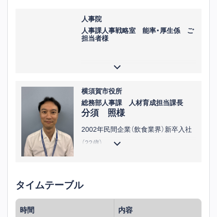
人事院
人事課人事戦略室 能率・厚生係 ご
担当者様
横須賀市役所
総務部人事課 人材育成担当課長
分須 照様
2002年民間企業（飲食業界）新卒入社
（22歳）
店舗店長、エリア長、本社運営サポー
ト部門で勤務13年間勤務
タイムテーブル
2015年横須賀市役所入庁（35歳）
福祉こども部子育て支援課で8年勤務
時間
内容
総務部人事課で3年勤務