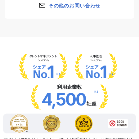
その他のお問い合わせ
タレント
マネジメント
人事管理
システム
システム
※1
※2
利用企業数
※3
4,500
社超
※1 タレントマネジメントシステム シェアNo.1｜ITR「ITR Market View：人材管理市場2024」人