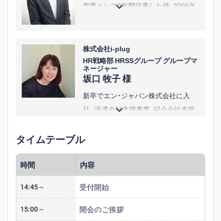
営業として9年間従事した後、2006年
株式会社アイスタイルに人事として
入社。
人事責任者として、IPO、海外法人設
株式会社i-plug
HR戦略部 HRSSグループ グループマ
立、関係子会社PMIなどを推進し、13
ネージャー
年に渡りグループの成長拡大に人事・
坂口 牧子 様
組織面から貢献。同社関係子会社取締
新卒でエン・ジャパン株式会社に入
役も兼務した。
社。派遣会社支援事業、紹介会社支援
その後、2019年株式会社SHIFTに入
事業、アルバイト採用事業の西日本グ
社。本社人事部門の責任者として急拡
タイムテーブル
ループマネージャーを経験。2012年7
大するグループを支え、2021年9月i-
月にグループ会社のエンワールド・ジ
plugに入社。同年12月に執行役員
時間
内容
ャパン株式会社へ転籍し、グローバル
CHROに就任。
人材の紹介事業に従事。
受付開始
14:45～
2017年9月に株式会社i-plugに入社。
営業部門のゼネラルマネージャーを
開会のご挨拶
15:00～
経て、2023年4月よりHR戦略部へ異