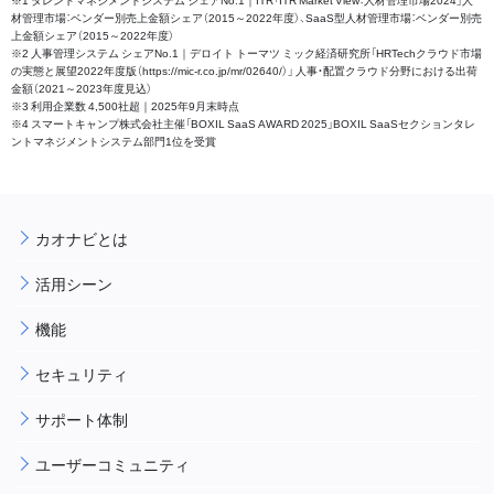
材管理市場：ベンダー別売上金額シェア（2015～2022年度）、SaaS型人材管理市場：ベンダー別売
上金額シェア（2015～2022年度）
※2 人事管理システム シェアNo.1｜デロイト トーマツ ミック経済研究所「HRTechクラウド市場
の実態と展望2022年度版（https://mic-r.co.jp/mr/02640/）」 人事・配置クラウド分野における出荷
金額（2021～2023年度見込）
※3 利用企業数 4,500社超｜2025年9月末時点
※4 スマートキャンプ株式会社主催「BOXIL SaaS AWARD 2025」BOXIL SaaSセクションタレ
ントマネジメントシステム部門1位を受賞
カオナビとは
活用シーン
機能
セキュリティ
サポート体制
ユーザーコミュニティ