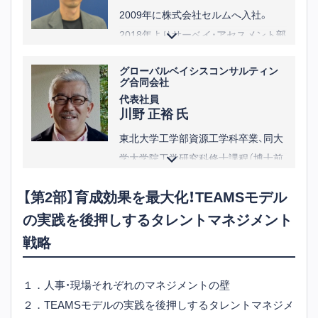
2009年に株式会社セルムへ入社。
2018年よりサーベイ・アセスメント部
門の責任者を務め、年間100件以上の
グローバルベイシスコンサルティン
プロジェクトに関与。シニア層向け
グ合同会社
360度サーベイや自然言語処理技術を
代表社員
川野 正裕 氏
活用した思考傾向測定ツール等の新
たなサーベイの開発も担当。
東北大学工学部資源工学科卒業、同大
2024年からは、ミドルマネジメント層
学大学院工学研究科修士課程（博士前
の強化を目的とした新たなソリュー
期）修了。
【第2部】育成効果を最大化！TEAMSモデル
ションの開発と展開を主導。複数の企
リクルートの教育研修サービス部門
業において、ミドル層への施策実行を
の実践を後押しするタレントマネジメント
において、事業企画マネジャー、商品
伴走型で支援中。
開発責任者などを歴任。マネジャー研
戦略
※役職等は講演当時のものです
修、中堅・若手研修、アセスメントなど
の開発および開発マネジメントを担
１．人事・現場それぞれのマネジメントの壁
当。
２．TEAMSモデルの実践を後押しするタレントマネジメ
ヘイグループ（現コーン・フェリー）に