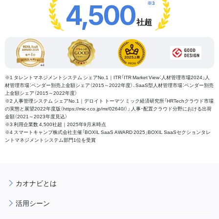
※3
4,500
社超
※1 タレントマネジメントシステム シェアNo.1｜ITR「ITR Market View：人材管理市場2024」人
材管理市場：ベンダー別売上金額シェア（2015～2022年度）、SaaS型人材管理市場：ベンダー別売
上金額シェア（2015～2022年度）
※2 人事管理システム シェアNo.1｜デロイト トーマツ ミック経済研究所「HRTechクラウド市場
の実態と展望2022年度版（https://mic-r.co.jp/mr/02640/）」 人事・配置クラウド分野における出荷
金額（2021～2023年度見込）
※3 利用企業数 4,500社超｜2025年9月末時点
※4 スマートキャンプ株式会社主催「BOXIL SaaS AWARD 2025」BOXIL SaaSセクションタレ
ントマネジメントシステム部門1位を受賞
カオナビとは
活用シーン