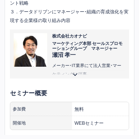
ント戦略
おいて、新規事業として教育研修事業
３．データドリブンにマネージャー・組織の育成強化を実
を立ち上げ、日本における中核事業に
現する企業様の取り組み内容
成長させる。後に、アジア統括ディレ
クターとして同事業をアジア全体に
株式会社カオナビ
拡大、アジア各国で展開。
マーケティング本部 セールスプロモ
ーショングループ マネージャー
エーオンコンサルティング（現キンセ
瀬沼 孝一
ントリック）日本事業の立ち上げを行
メーカー・IT業界にて法人営業・マー
うとともに、顧客企業の組織風土改革
ケティングに従事。
マネジメント/リーダーシップ開発、評
その後カオナビに入社し、展示会の計
価制度の運用適正化などに従事。
セミナー概要
画立案・運営を担当。現在はセールス
2011年5月に独立し、現職。
プロモーショングループのマネージ
※役職等は講演当時のものです
ャーとして、イベントやセミナーの企
無料
参加費
画運営部隊を率いる。
WEBセミナー
開催地
※役職等は講演当時のものです