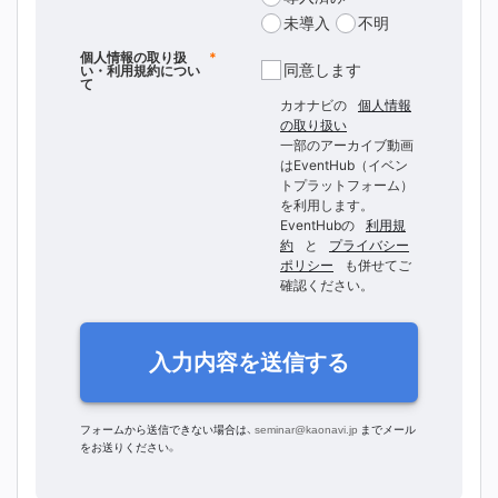
未導入
不明
個人情報の取り扱
*
同意します
い・利用規約につい
て
カオナビの
個人情報
の取り扱い
一部のアーカイブ動画
はEventHub（イベン
トプラットフォーム）
を利用します。
EventHubの
利用規
約
と
プライバシー
ポリシー
も併せてご
確認ください。
入力内容を送信する
フォームから送信できない場合は、
seminar@kaonavi.jp
までメール
をお送りください。